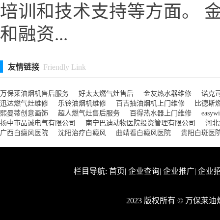
培训和技术支持等方面。 
和融资...
友情链接
Friendly Link
万保莱油烟机售后服务
好太太燃气灶售后
金友热水器维修
诺克
迅达燃气灶维修
乐铃油烟机维修
百吉抽油烟机上门维修
比德斯
熙曼蒂创意画饰
超人燃气灶售后服务
百得热水器上门维修
easy
扬中市品诚电气有限公司
南宁巴迪动物医院投资管理有限公司
河北
广西白癜风医院
沈阳治疗白癜风
曲靖看白癜风医院
贵阳白斑医
栏目导航:
首页
|
企业查询
|
企业推广
|
企业
2023 版权所有 © 万保